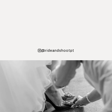
@rideandshootpt