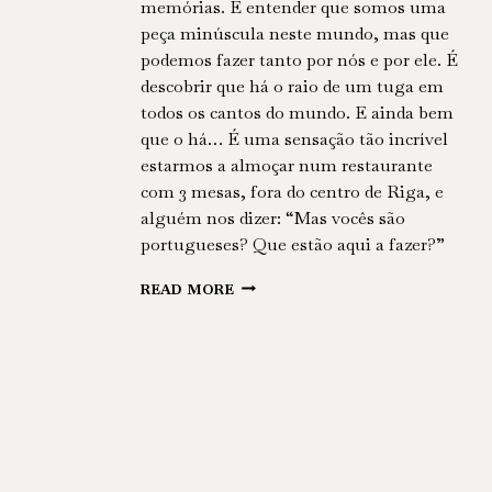
memórias. É entender que somos uma
peça minúscula neste mundo, mas que
podemos fazer tanto por nós e por ele. É
descobrir que há o raio de um tuga em
todos os cantos do mundo. E ainda bem
que o há… É uma sensação tão incrível
estarmos a almoçar num restaurante
com 3 mesas, fora do centro de Riga, e
alguém nos dizer: “Mas vocês são
portugueses? Que estão aqui a fazer?”
BALTIC
READ MORE
TOUR
|
VILNIUS,
RIGA
&
TALLINN