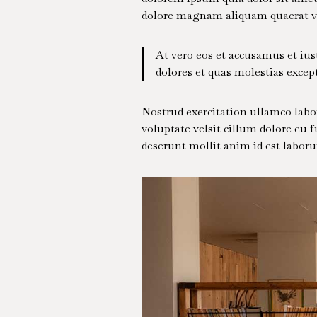
dolore magnam aliquam quaerat vol
At vero eos et accusamus et iu
dolores et quas molestias except
Nostrud exercitation ullamco labor
voluptate velsit cillum dolore eu f
deserunt mollit anim id est labor