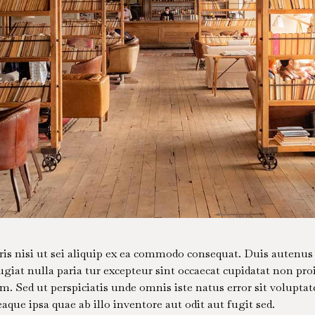
is nisi ut sei aliquip ex ea commodo consequat. Duis autenus i
ugiat nulla paria tur excepteur sint occaecat cupidatat non proi
um. Sed ut perspiciatis unde omnis iste natus error sit volup
ue ipsa quae ab illo inventore aut odit aut fugit sed.