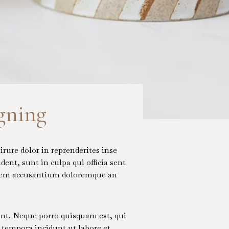
gning
rure dolor in reprenderites inse
dent, sunt in culpa qui officia sent
tatem accusantium doloremque an
unt. Neque porro quisquam est, qui
 tempora incidunt ut labore et