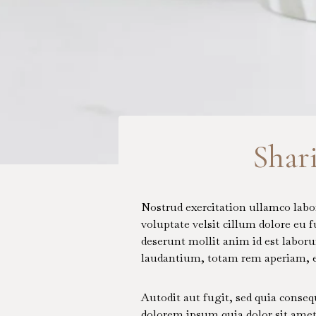
Shar
Nostrud exercitation ullamco labor
voluptate velsit cillum dolore eu f
deserunt mollit anim id est labor
laudantium, totam rem aperiam, ea
Autodit aut fugit, sed quia conse
dolorem ipsum quia dolor sit amet