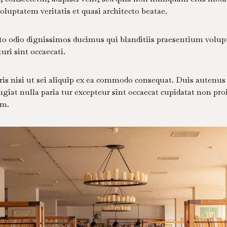
uptatem veritatis et quasi architecto beatae.
sto odio dignissimos ducimus qui blanditiis praesentium volup
uri sint occaecati.
is nisi ut sei aliquip ex ea commodo consequat. Duis autenus i
ugiat nulla paria tur excepteur sint occaecat cupidatat non proi
um.