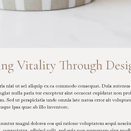
ing Vitality Through Desi
is nisi ut sei aliquip ex ea commodo consequat. Duis autenus i
ugiat nulla paria tur excepteur sint occaecat cupidatat non proi
um. Sed ut perspiciatis unde omnis iste natus error sit volup
que ipsa quae ab illo inventore.
quuntur magni dolores eos qui ratione voluptatem sequi nesci
, consectetur, adipisci velit, sed quia non numquam eius modi