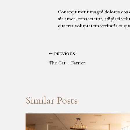
Consequuntur magni dolores eos q
sit amet, consectetur, adipisci v
quaerat voluptatem veritatis et qua
Post
PREVIOUS
The Cat – Carrier
navigation
Similar Posts