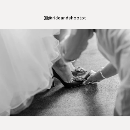
@rideandshootpt