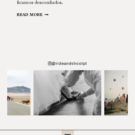
ficamos desconfiados.
INDIA
READ MORE
–
JAIPUR
@rideandshootpt