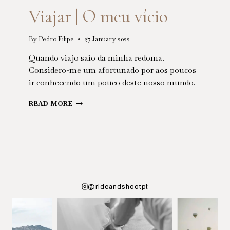
Viajar | O meu vício
By
Pedro Filipe
27 January 2022
Quando viajo saio da minha redoma.
Considero-me um afortunado por aos poucos
ir conhecendo um pouco deste nosso mundo.
VIAJAR
READ MORE
|
O
MEU
VÍCIO
@rideandshootpt