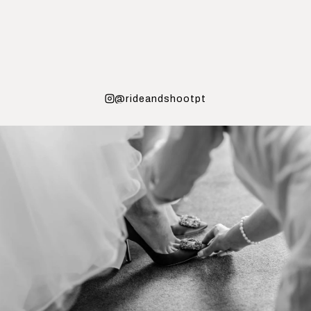
@rideandshootpt