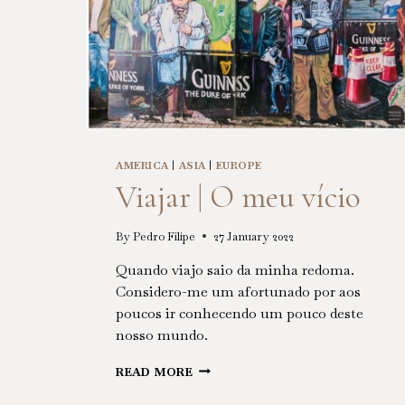
AMERICA
|
ASIA
|
EUROPE
Viajar | O meu vício
By
Pedro Filipe
27 January 2022
Quando viajo saio da minha redoma.
Considero-me um afortunado por aos
poucos ir conhecendo um pouco deste
nosso mundo.
VIAJAR
READ MORE
|
O